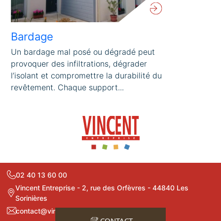
Bardage
Un bardage mal posé ou dégradé peut
provoquer des infiltrations, dégrader
l’isolant et compromettre la durabilité du
revêtement. Chaque support...
02 40 13 60 00
Vincent Entreprise - 2, rue des Orfèvres - 44840 Les
Sorinières
contact@vincententreprise.fr
CONTACT