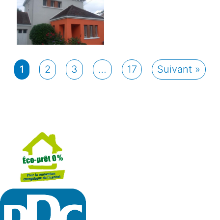
1
2
3
…
17
Suivant »