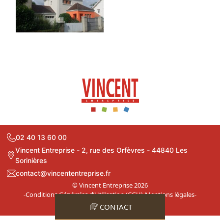
02 40 13 60 00
Vincent Entreprise - 2, rue des Orfèvres - 44840 Les
Sorinières
contact@vincententreprise.fr
© Vincent Entreprise 2026
-
Conditions Générales d’Utilisation (CGU)
-
Mentions légales
-
Plan du site
CONTACT