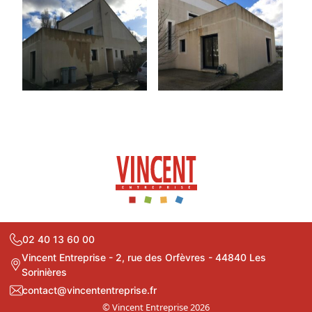
02 40 13 60 00
Vincent Entreprise - 2, rue des Orfèvres - 44840 Les
Sorinières
contact@vincententreprise.fr
© Vincent Entreprise 2026