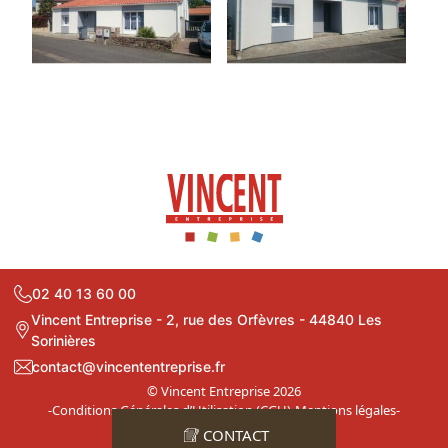
02 40 13 60 00
Vincent Entreprise - 2, rue des Orfèvres - 44840 Les
Sorinières
contact@vincententreprise.fr
© Vincent Entreprise 2026
-
Conditions Générales d’Utilisation (CGU)
-
Mentions légales
-
Plan du site
CONTACT