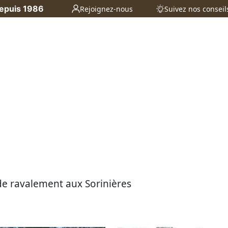
depuis 1986
Rejoignez-nous
Suivez nos conseil
çade aux Sorinières
de ravalement aux Sorinières