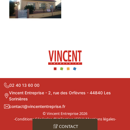
02 40 13 60 00
Vincent Entreprise - 2, rue des Orfèvres - 44840 Les
Sorinières
contact@vincententreprise.fr
© Vincent Entreprise 2026
-
Conditions Générales d’Utilisation (CGU)
-
Mentions légales
-
Plan du site
CONTACT