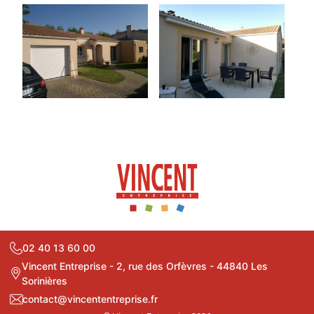
02 40 13 60 00
Vincent Entreprise - 2, rue des Orfèvres - 44840 Les
Sorinières
contact@vincententreprise.fr